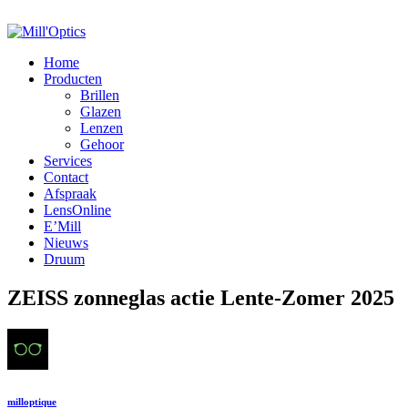
Home
Producten
Brillen
Glazen
Lenzen
Gehoor
Services
Contact
Afspraak
LensOnline
E’Mill
Nieuws
Druum
ZEISS zonneglas actie Lente-Zomer 2025
milloptique