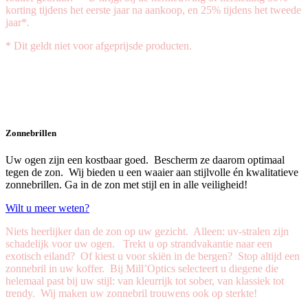
korting tijdens het eerste jaar na aankoop, en 25% tijdens het tweede
jaar*.
* Dit geldt niet voor afgeprijsde producten.
Zonnebrillen
Uw ogen zijn een kostbaar goed. Bescherm ze daarom optimaal
tegen de zon. Wij bieden u een waaier aan stijlvolle én kwalitatieve
zonnebrillen. Ga in de zon met stijl en in alle veiligheid!
Wilt u meer weten?
Niets heerlijker dan de zon op uw gezicht. Alleen: uv-stralen zijn
schadelijk voor uw ogen. Trekt u op strandvakantie naar een
exotisch eiland? Of kiest u voor skiën in de bergen? Stop altijd een
zonnebril in uw koffer. Bij Mill’Optics selecteert u diegene die
helemaal past bij uw stijl: van kleurrijk tot sober, van klassiek tot
trendy. Wij maken uw zonnebril trouwens ook op sterkte!