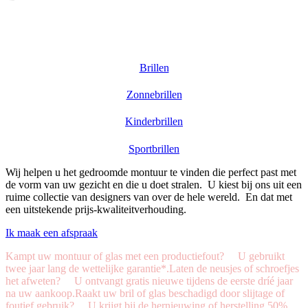
Brillen
Zonnebrillen
Kinderbrillen
Sportbrillen
Wij helpen u het gedroomde montuur te vinden die perfect past met
de vorm van uw gezicht en die u doet stralen. U kiest bij ons uit een
ruime collectie van designers van over de hele wereld. En dat met
een uitstekende prijs-kwaliteit­verhouding.
Ik maak een afspraak
Kampt uw montuur of glas met een productiefout? U gebruikt
twee jaar lang de wettelijke garantie*.Laten de neusjes of schroefjes
het afweten? U ontvangt gratis nieuwe tijdens de eerste dríé jaar
na uw aankoop.Raakt uw bril of glas beschadigd door slijtage of
foutief gebruik? U krijgt bij de hernieuwing of herstelling 50%