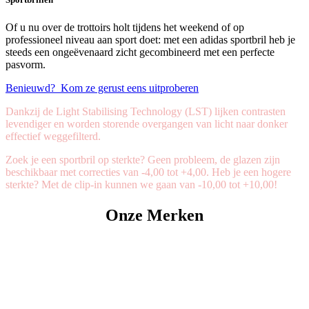
Of u nu over de trottoirs holt tijdens het weekend of op
professioneel niveau aan sport doet: met een adidas sportbril heb je
steeds een ongeëvenaard zicht gecombineerd met een perfecte
pasvorm.
Benieuwd? Kom ze gerust eens uitproberen
Dankzij de Light Stabilising Technology (LST) lijken contrasten
levendiger en worden storende overgangen van licht naar donker
effectief weggefilterd.
Zoek je een sportbril op sterkte? Geen probleem, de glazen zijn
beschikbaar met correcties van -4,00 tot +4,00. Heb je een hogere
sterkte? Met de clip-in kunnen we gaan van -10,00 tot +10,00!
Onze Merken