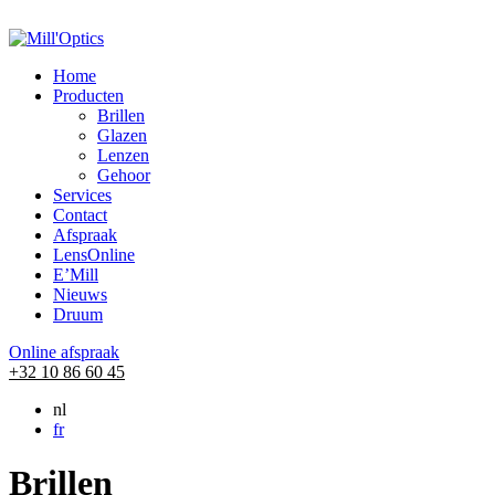
Home
Producten
Brillen
Glazen
Lenzen
Gehoor
Services
Contact
Afspraak
LensOnline
E’Mill
Nieuws
Druum
Online afspraak
+32 10 86 60 45
nl
fr
Brillen