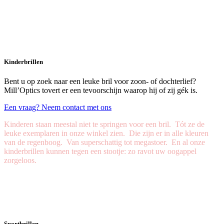
Kinderbrillen
Bent u op zoek naar een leuke bril voor zoon- of dochterlief?
Mill’Optics tovert er een tevoorschijn waarop hij of zij gék is.
Een vraag? Neem contact met ons
Kinderen staan meestal niet te springen voor een bril. Tót ze de
leuke exemplaren in onze winkel zien. Die zijn er in alle kleuren
van de regenboog. Van super­schattig tot megastoer. En al onze
kinderbrillen kunnen tegen een stootje: zo ravot uw oogappel
zorgeloos.
Sportbrillen