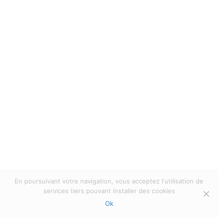
mei!
MILL' Optics
In
À lire
,
Action
,
Collection
,
Découverte
,
Design
,
Evénements
,
Geen onderdeel van een
categorie
,
Nieuw
,
Technologie
Posted
mei 13,
2024
All rights reserved Mill'Optics 2023 |
Politique
de confidentialité
|
Privacy verklaring
En poursuivant votre navigation, vous acceptez l'utilisation de
services tiers pouvant installer des cookies
Ok