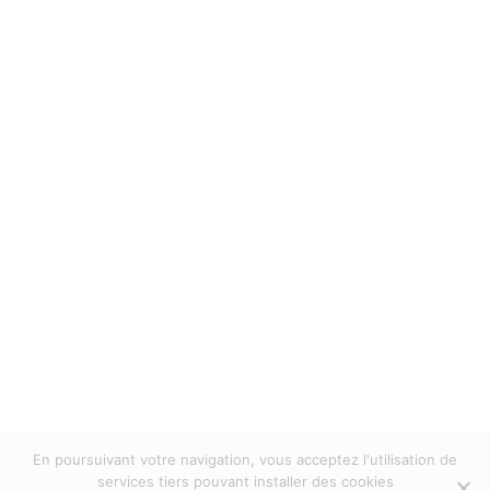
Spring Days 24 & 25
mei!
MILL' Optics
In
À lire
,
Action
,
Collection
,
Découverte
,
Design
,
Evénements
,
Geen onderdeel van een
categorie
,
Nieuw
,
Technologie
Posted
mei 13,
2024
En poursuivant votre navigation, vous acceptez l'utilisation de
services tiers pouvant installer des cookies