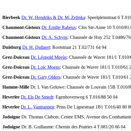
Bierbeek
Dr. W. Hendriks & Dr. M. Zelinka
: Speelpleinstraat 6 T.0
Chaumont-Gistoux
Dr. Emilie Rabeux
: Clos Ste-Anne 10 T.010/81
Chaumont-Gistoux
Dr. A. Schyns
: Chaussée de Huy 252 T.0486/76
Duisburg
Dr. H. Dullaert
: Rootstraat 21 T.02/731 64 94
Grez-Doiceau
Dr. Léopold Meeùs
: Chaussée de Wavre 181/1 T.010/
Grez-Doiceau
Dr. Loïc Moens
: Chaussée de Wavre 181/1 T.010/61 
Grez-Doiceau
Dr. Gary Olders
: Chaussée de Wavre 181/1 T.010/61 
Hamme-Mille
Dr. I. Van Geluwe: Chaussée de Louvain 15B T.010/8
Heverlee
Dr. Els De Smedt
: Egenhovenweg 6 T.016/88 50 04
Heverlee
Dr. L. Vantrappen
: Prins De Lignestraat 1B1 T.016/40 80 8
Jodoigne
Dr. Thomas Clabots: Centre EMS, Avenue des Combattants
Jodoigne
Dr. B. Guillaume: Chemin des Prairies 4 T.081/20 66 04