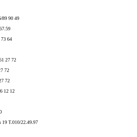
16/89 90 49
.67.59
 73 64
61 27 72
27 72
27 72
6 12 12
0
 19 T.010/22.49.97