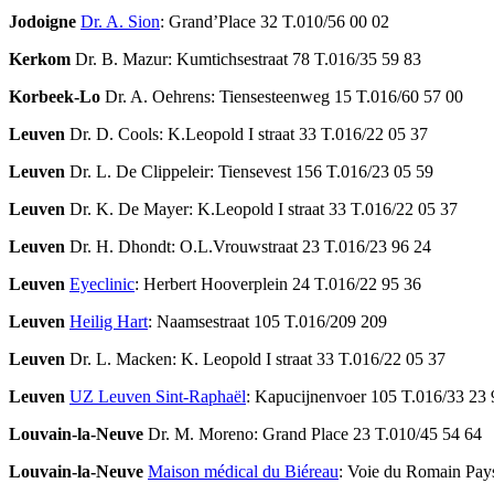
Jodoigne
Dr. A. Sion
: Grand’Place 32 T.010/56 00 02
Kerkom
Dr. B. Mazur: Kumtichsestraat 78 T.016/35 59 83
Korbeek-Lo
Dr. A. Oehrens: Tiensesteenweg 15 T.016/60 57 00
Leuven
Dr. D. Cools: K.Leopold I straat 33 T.016/22 05 37
Leuven
Dr. L. De Clippeleir: Tiensevest 156 T.016/23 05 59
Leuven
Dr. K. De Mayer: K.Leopold I straat 33 T.016/22 05 37
Leuven
Dr. H. Dhondt: O.L.Vrouwstraat 23 T.016/23 96 24
Leuven
Eyeclinic
: Herbert Hooverplein 24 T.016/22 95 36
Leuven
Heilig Hart
: Naamsestraat 105 T.016/209 209
Leuven
Dr. L. Macken: K. Leopold I straat 33 T.016/22 05 37
Leuven
UZ Leuven Sint-Raphaël
: Kapucijnenvoer 105 T.016/33 23 
Louvain-la-Neuve
Dr. M. Moreno: Grand Place 23 T.010/45 54 64
Louvain-la-Neuve
Maison médical du Biéreau
: Voie du Romain Pay