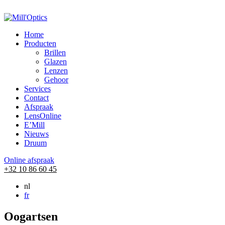
Home
Producten
Brillen
Glazen
Lenzen
Gehoor
Services
Contact
Afspraak
LensOnline
E’Mill
Nieuws
Druum
Online afspraak
+32 10 86 60 45
nl
fr
Oogartsen