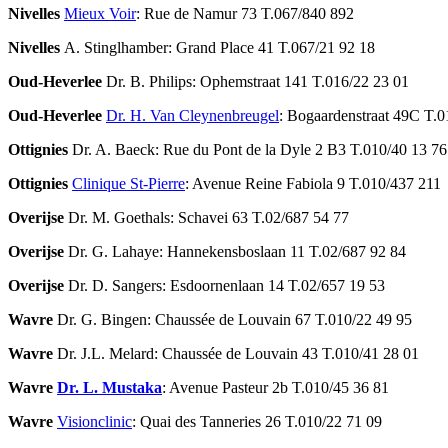
Nivelles
Mieux Voir
: Rue de Namur 73 T.067/840 892
Nivelles
A. Stinglhamber: Grand Place 41 T.067/21 92 18
Oud-Heverlee
Dr. B. Philips: Ophemstraat 141 T.016/22 23 01
Oud-Heverlee
Dr. H. Van Cleynenbreugel
: Bogaardenstraat 49C T.0
Ottignies
Dr. A. Baeck: Rue du Pont de la Dyle 2 B3 T.010/40 13 76
Ottignies
Clinique St-Pierre
: Avenue Reine Fabiola 9 T.010/437 211
Overijse
Dr. M. Goethals: Schavei 63 T.02/687 54 77
Overijse
Dr. G. Lahaye: Hannekensboslaan 11 T.02/687 92 84
Overijse
Dr. D. Sangers: Esdoornenlaan 14 T.02/657 19 53
Wavre
Dr. G. Bingen: Chaussée de Louvain 67 T.010/22 49 95
Wavre
Dr. J.L. Melard: Chaussée de Louvain 43 T.010/41 28 01
Wavre
Dr. L. Mustaka
: Avenue Pasteur 2b T.010/45 36 81
Wavre
Visionclinic
: Quai des Tanneries 26 T.010/22 71 09