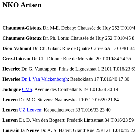
NKO Artsen
Chaumont-Gistoux
Dr. M-E. Debaty: Chaussée de Huy 252 T.010/
Chaumont-Gistoux
Dr. Ph. Lorin: Chaussée de Huy 252 T.010/45 8
Dion-Valmont
Dr. Ch. Gilain: Rue de Quatre Carrés 6A T.010/81 34
Grez-Doiceau
Dr. Ch. Dfouni: Rue de Morsaint 20 T.010/84 54 55
Heverlee
Dr. G. Vantrappen: Prins de Lignestraat 1 B101 T.016/23 6
Heverlee
Dr. I. Van Valckenborgh
: Reeboklaan 17 T.016/40 17 30
Jodoigne
CMS
: Avenue des Combattants 19 T.010/24 30 19
Leuven
Dr. M.C. Stevens: Naamsestraat 105 T.016/20 21 84
Leuven
UZ Leuven
: Kapucijnenvoer 33 T.016/33 23 40
Leuven
Dr. D. Van den Bogaert: Frederik Lintsstraat 34 T.016/23 59
Louvain-la-Neuve
Dr. A.-S. Hatert: Grand’Rue 25B121 T.010/45 2