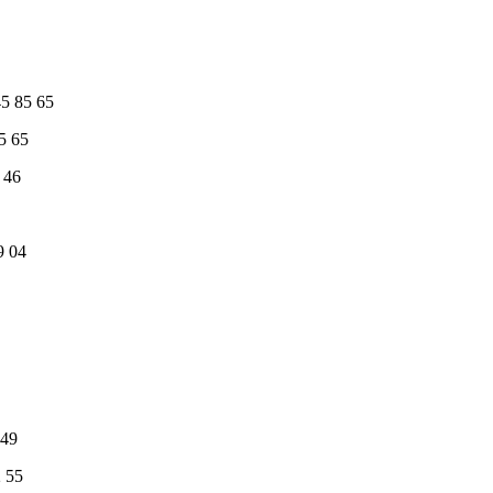
45 85 65
5 65
 46
9 04
 49
2 55