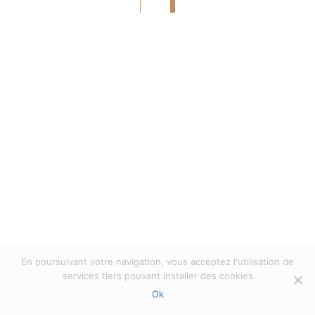
All rights reserved Mill'Optics 2023 |
Politique
de confidentialité
|
Privacy verklaring
En poursuivant votre navigation, vous acceptez l'utilisation de
services tiers pouvant installer des cookies
Ok