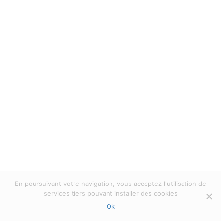
mai!
milloptique
In
À lire
,
Action
,
Collection
,
Découverte
,
Design
,
Evénements
,
Non classifié(e)
,
Nouveauté
,
Technologie
Posted
mai 13, 2024
All rights reserved Mill'Optics 2023 |
Politique
de confidentialité
|
Privacy verklaring
En poursuivant votre navigation, vous acceptez l'utilisation de
services tiers pouvant installer des cookies
Ok