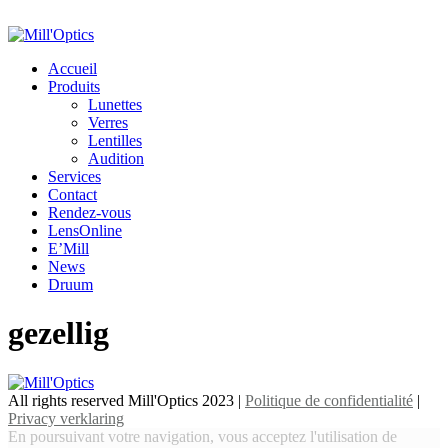
Accueil
Produits
Lunettes
Verres
Lentilles
Audition
Services
Contact
Rendez-vous
LensOnline
E’Mill
News
Druum
gezellig
All rights reserved Mill'Optics 2023 |
Politique de confidentialité
|
Privacy verklaring
En poursuivant votre navigation, vous acceptez l'utilisation de