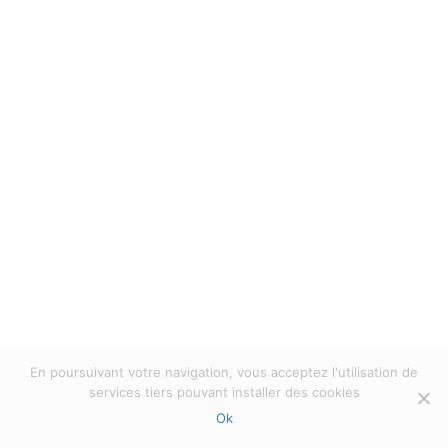
All rights reserved Mill'Optics 2023 |
Politique
de confidentialité
|
Privacy verklaring
En poursuivant votre navigation, vous acceptez l'utilisation de
services tiers pouvant installer des cookies
Ok