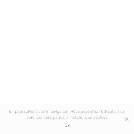
En poursuivant votre navigation, vous acceptez l'utilisation de
services tiers pouvant installer des cookies
All rights reserved Mill'Optics 2023 |
Politique
de confidentialité
|
Privacy verklaring
Ok